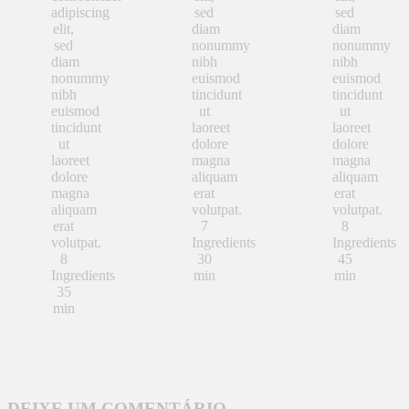
adipiscing
sed
sed
elit,
diam
diam
sed
nonummy
nonummy
diam
nibh
nibh
nonummy
euismod
euismod
nibh
tincidunt
tincidunt
euismod
ut
ut
tincidunt
laoreet
laoreet
ut
dolore
dolore
laoreet
magna
magna
dolore
aliquam
aliquam
magna
erat
erat
aliquam
volutpat.
volutpat.
erat
7
8
volutpat.
Ingredients
Ingredients
8
30
45
Ingredients
min
min
35
min
DEIXE UM COMENTÁRIO