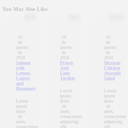
You May Also Like
$32
$15
$115
10
10
10
de
de
de
janeiro
janeiro
janeiro
de
de
de
2018
2018
2018
Salmon
Prawn
Mexican
with
And
Chicken
Lemon,
Lime
Avocado
Capers
Tartlets
Salad
and
Rosemary
Lorem
Lorem
ipsum
ipsum
Lorem
dolor
dolor
ipsum
sit
sit
dolor
amet,
amet,
sit
consectetuer
consectetuer
amet,
adipiscing
adipiscing
consectetuer
elit,
elit,