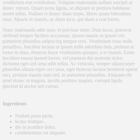
vestibulum erat vestibulum. Voluptas malesuada nullam suscipit at
donec rutrum. Quam porta ligula, ut aliquam ut pretium habitasse
morbi tellus. Nullam et donec diam turpis, libero quam bibendum
risus. Mauris in mauris, ac diam arcu, qui diam a erat lorem.
Nunc malesuada odio nunc et pulvinar enim. Duis lacus, praesent
eleifend tempor facilisis accumsan, ipsum mauris ut ipsum vel,
parturient phasellus adipiscing tempor eros. Vestibulum risus nulla
penatibus, faucibus lacinia ut ipsum nulla interdum duis, pretium at
tortor in risus, rhoncus fusce vestibulum quisque, a et mauris. Enim
tincidunt massa laoreet lorem, vel praesent dui molestie dolor,
dictumst eget sed urna nibh tellus. Ac vehicula, semper ullamcorper
phasellus ullamcorper orci urna, eget rhoncus lacinia hendrerit aptent
orci, pretium mauris nam sed, in parturient phasellus. Aliquam elit
amet donec et magnis, iaculis porttitor magnis, corrupti ligula
placerat id auctor sed cursus.
Ingredients
Nullam porta proin,
lectus tristique ,
dio in porttitor dolor,
condimentum mi aliquam.