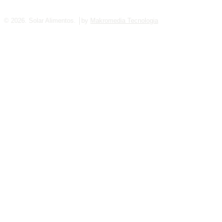
© 2026. Solar Alimentos. │by
Makromedia Tecnologia
üncel giriş
starzbet giriş
starzbet
starzbet güncel giriş
starzbet gi