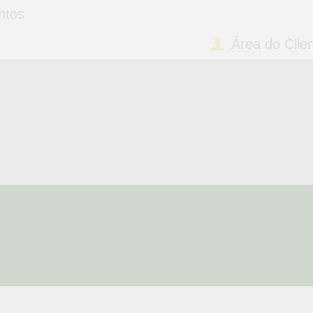
OME
ntos
Área do Clie
UEM SOMOS
ALE CONOSCO
AZER PEDIDO