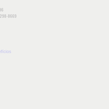
96
9298-8669
fícios