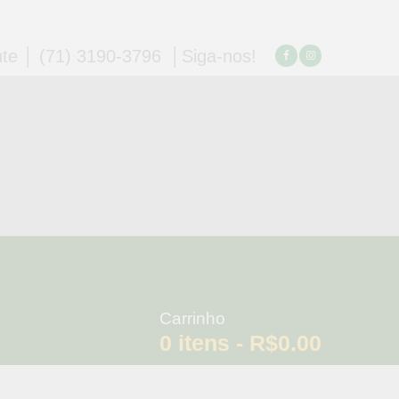
nte
│ (71) 3190-3796
│Siga-nos!
Carrinho
0
itens -
R$0.00