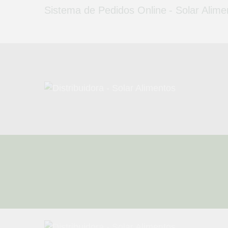
H
Sistema de Pedidos Online - Solar Alime
Q
F
F